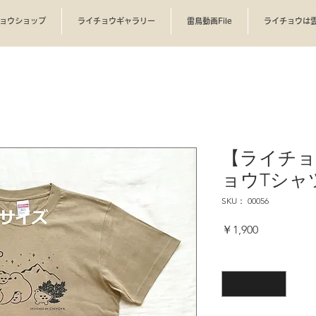
ョウショップ
ライチョウギャラリー
雷鳥動画File
ライチョウは
【ライチ
ョウTシャツ 
SKU： 00056
価
￥1,900
格
数量
*