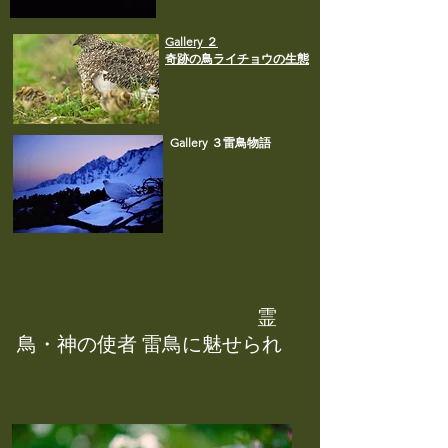
​Gallery ２
​奇跡の鳥ライチョウの生態
​Gallery ３
​雷鳥物語
霊
鳥・神の使者 雷鳥に魅せられ