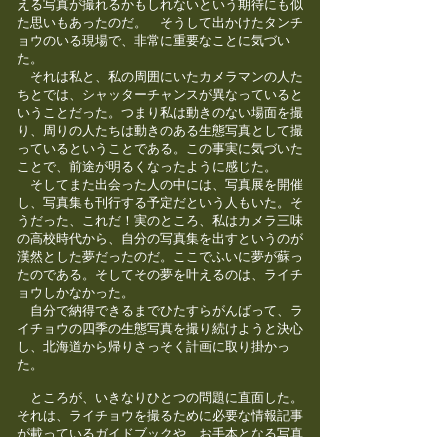
える写真が撮れるかもしれないという期待にも似
た思いもあったのだ。 そうして出かけたタンチ
ョウのいる現場で、非常に重要なことに気づい
た。
それは私と、私の周囲にいたカメラマンの人た
ちとでは、シャッターチャンスが異なっていると
いうことだった。つまり私は動きのない場面を撮
り、周りの人たちは動きのある生態写真として撮
って
いるということである。この事実に気づいた
ことで、前途が明るくなったように感じた。
そしてまた出会った人の中には、写真展を開催
し、写真集も刊行する予定だという人もいた。そ
うだった、これだ！実のところ、私はカメラ三味
の高校時代から、自分の写真集を出すというのが
漢然とした夢だったのだ。ここでふいに夢が蘇っ
たのである。そしてその夢を叶えるのは、ライチ
ョウしかなかった。
自分で納得できるまでひたすらがんばって、ラ
イチョウの四季の生態写真を撮り続けようと決心
し、北海道から帰りさっそく計画に取り掛かっ
た。
ところが、いきなりひとつの問題に直面した。
それは、ライチョウを撮るために必要な情報記事
が載っているガイドブックや、お手本となる写真