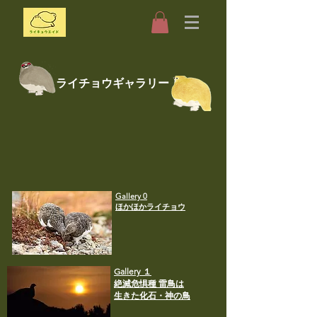
​ライチョウギャラリー
Gallery 0
ほかほかライチョウ
​G
allery １
​絶滅危惧種 雷鳥は
​生きた化石・神の鳥