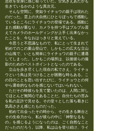
息吹を全身に感じ取っていた。空気きえあたかも
生きているかのような異次元。
そんな空間に、突如ライチョウの親子は現れた
のだった。雲上の大自然にひとりぼっちで感動し
ているところにライチョウの登場である。感動に
また感動が重なり、カメラを持つ手はブルブル震
えてカメラのホールディングが上手く出来なかっ
たことを、今なおはっきりと覚えている。
今思うと不思議なもので、私にとって生まれて
初めてのこの夏山登山で、しかもこの広大な立山
の山塊で、いとも簡単にライチョワの親子に遭遇
してしまった。しかもこの場所は、以後彼らの撮
影のためのベストポイントとなったのである。
立山を歩き尽くした現在の私でさえ、ライチョ
ウという鳥は見つけることが困難な時もある。こ
の日のことを思い出すたびに、ライチョウとの何
やら運命的なものを感じないではいられない。
ただその時彼らを見て驚いたのは、人間に対し
てほとんど無関心であることだ。自分たちの営み
を私の足許で見せる。その堂々とした落ち着きに
気高ささえ感じたものだった。
初めて出会ったその時から、その生きる舞台と
その生命力から、私が彼らの中に「神聖なるも
の」を感じるようになったのは、ごく自然なこと
だったのだろう。以降、私は山を登り続け、ライ