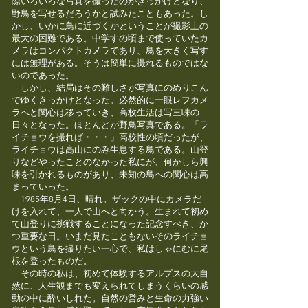
際いろいろな写真を撮ったのがきっかけとなり、
野鳥を写せるだろうかと試みたこともあった。し
かし、いかに鳥に近づくかということが撮影上の
最大の困難である。中学すの頃まで使っていたカ
メラはコンパクトカメラであり、鳥を大きく写す
には無理がある。そうは簡単に撮れるものではな
いのであった。
しかし、結局はその難しさが写真にのめりこん
でゆくきっかけとなった。必然的に一眼レフカメ
ラへと関心は移っていき、高枚生活は写三味の
日々となった。ほとんどが野鳥写真である。「ラ
イチョウを撮れば・・・」高校性の頃だったが、
ライチョウは高山にのみ生息する鳥である。山登
りなどやったことのなかった私にが、何かしら興
味を引かれるものがあり、未知の鳥への関心は高
まっていった。
1985年8月4日、晴れ。ザックの中にカメラだ
けを入れて、一人で山へと向かう。生まれて初め
て山登りに挑戦することになった記念すべき、か
つ重要な日。いまだ見たこともないそのライチョ
ウという鳥を撮りたい一心で、私はしゃにむに尾
根を登ったものだ。
その時の私は、初めて体験するアルプスの大自
然に、人生観までも変えられてしまうくらいの感
動の中に酔いしれた。自然の営みと生命の力強い