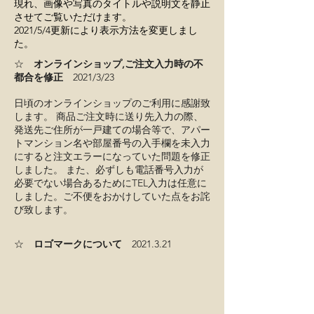
現れ、画像や写真のタイトルや説明文を静止
させてご覧いただけます。
2021/5/4更新により表示方法を変更しまし
た。
​☆
オンラインショップ,
ご注文入力時の不
都合を修正
2021/3/23
日頃のオンラインショップのご利用に感謝致
します。 商品ご注文時に送り先入力の際、
発送先ご住所が一戸建ての場合等で、アパー
トマンション名や部屋番号の入手欄を未入力
にすると注文エラーになっていた問題を修正
しました。 また、必ずしも電話番号入力が
必要でない場合あるためにTEL入力は任意に
しました。​ご不便をおかけしていた点をお詫
び致します。
​☆
ロゴマークについて
2021.3.21