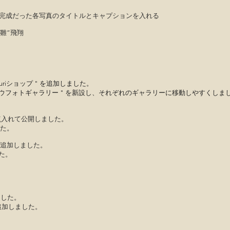
れ替えし、未完成だった各写真のタイトルとキャプションを入れる
”雛”飛翔
 suzuriショップ " を追加しました。
トギャラリー " を新設し、それぞれのギャラリーに移動しやすくしま
れて公開しました。
た。
RY " 追加しました。
た。
。
ました。
加​しました。