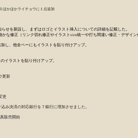
０ほかほかライチョウに１点追加
に関連してお知らせを新設し、まずはロゴとイラスト挿入についての詳細を記載した。
（リンク切れ修正やイラストsize統一や打ち間違い修正・デザイン
トを追加し、他全ペーにもイラストを貼り付けアップ。
チョウのイラストを貼り付けアップ。
ョウ更新
O変更
銀行振り込み決済の対応銀行を７銀行に増加させました。
上写真販売開始