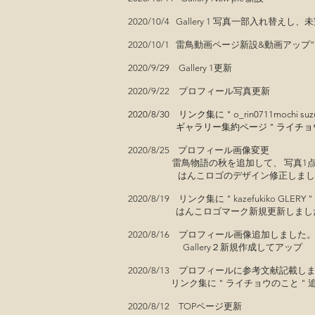
2020/10/4 Gallery 1 写真一部入
2020/10/1 雷鳥動画ページ新設&動画アップ
2020/9/29 Gallery 1更新
2020/9/22 プロフィール写真更新
2020/8/30
リンク集に " o_rin0711mochi
ギャラリー集約ページ " ライチョウフォ
2020/8/25
プロフィール画像変更
雷鳥物語の秋を追加して、 写真1点入
はんこロゴのデザイン修正しまし
2020/8/19 リンク集に " kazefukiko GLE
はんこロゴマーク新規更新しまし
2020/8/16 プロフィール画像追加しました
​ ​Gallery２新規作成してアップ
2020/8/13​ プロフィールに参考文献記載し
​ リンク集に " ライチョウのこと " 追
2020/8/12 TOPページ更新